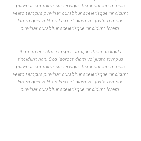
pulvinar curabitur scelerisque tincidunt lorem quis
velito tempus pulvinar curabitur scelerisque tincidunt
lorem quis velit ed laoreet diam vel justo tempus
pulvinar curabitur scelerisque tincidunt lorem.
Aenean egestas semper arcu, in rhoncus ligula
tincidunt non. Sed laoreet diam vel justo tempus
pulvinar curabitur scelerisque tincidunt lorem quis
velito tempus pulvinar curabitur scelerisque tincidunt
lorem quis velit ed laoreet diam vel justo tempus
pulvinar curabitur scelerisque tincidunt lorem.