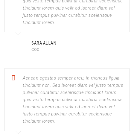
quis velito tempus pulvinar curabitur scelerisque
tincidunt lorem quis velit ed laoreet diam vel
justo tempus pulvinar curabitur scelerisque
tincidunt lorem.
SARA ALLAN
COO
Aenean egestas semper arcu, in rhoncus ligula
tincidunt non. Sed laoreet diam vel justo tempus
pulvinar curabitur scelerisque tincidunt lorem
quis velito tempus pulvinar curabitur scelerisque
tincidunt lorem quis velit ed laoreet diam vel
justo tempus pulvinar curabitur scelerisque
tincidunt lorem.