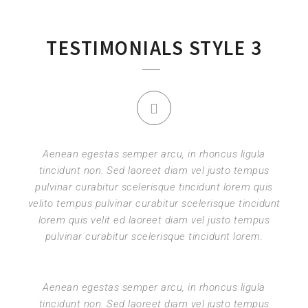
TESTIMONIALS STYLE 3
Aenean egestas semper arcu, in rhoncus ligula
tincidunt non. Sed laoreet diam vel justo tempus
pulvinar curabitur scelerisque tincidunt lorem quis
velito tempus pulvinar curabitur scelerisque tincidunt
lorem quis velit ed laoreet diam vel justo tempus
pulvinar curabitur scelerisque tincidunt lorem.
Aenean egestas semper arcu, in rhoncus ligula
tincidunt non. Sed laoreet diam vel justo tempus