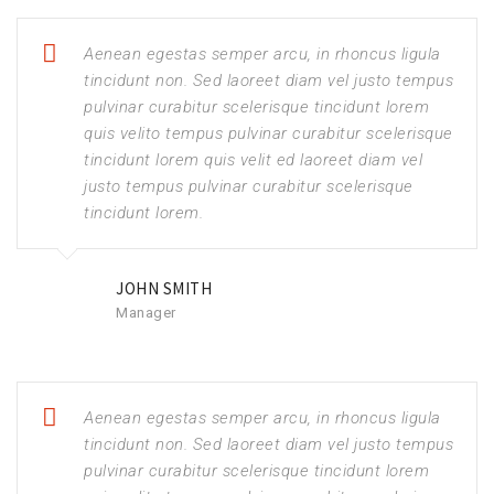
Aenean egestas semper arcu, in rhoncus ligula
tincidunt non. Sed laoreet diam vel justo tempus
pulvinar curabitur scelerisque tincidunt lorem
quis velito tempus pulvinar curabitur scelerisque
tincidunt lorem quis velit ed laoreet diam vel
justo tempus pulvinar curabitur scelerisque
tincidunt lorem.
JOHN SMITH
Manager
Aenean egestas semper arcu, in rhoncus ligula
tincidunt non. Sed laoreet diam vel justo tempus
pulvinar curabitur scelerisque tincidunt lorem