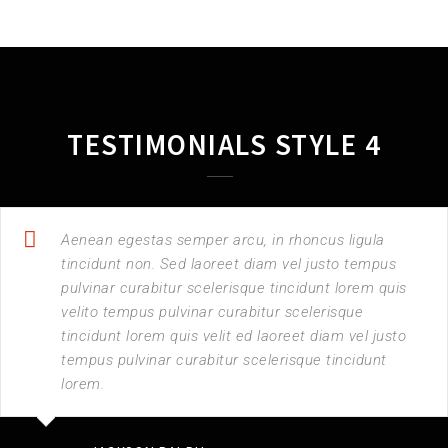
TESTIMONIALS STYLE 4
Aenean egestas semper arcu, in rhoncus ligula
tincidunt non. Sed laoreet diam vel justo tempus
pulvinar curabitur scelerisque tincidunt lorem quis
velito tempus pulvinar curabitur scelerisque
tincidunt lorem quis velit ed laoreet diam vel justo
tempus pulvinar curabitur scelerisque tincidunt
lorem.