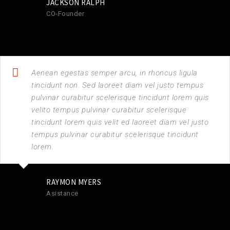
JACKSON RALPH
CO-Founder
Aenean egestas semper arcu, in rhoncus ligula
tincidunt non. Sed laoreet diam vel justo tempus
pulvinar curabitur scelerisque tincidunt lorem quis
velito tempus pulvinar curabitur scelerisque
tincidunt lorem quis velit ed laoreet diam vel justo
tempus pulvinar curabitur scelerisque tincidunt
lorem.
RAYMON MYERS
Asistance