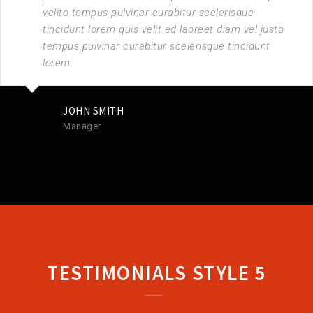
velito tempus pulvinar curabitur scelerisque
tincidunt lorem quis velit ed laoreet diam vel justo
tempus pulvinar curabitur scelerisque tincidunt
lorem.
JOHN SMITH
Manager
TESTIMONIALS STYLE 5