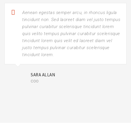
Aenean egestas semper arcu, in rhoncus ligula
tincidunt non. Sed laoreet diam vel justo tempus
pulvinar curabitur scelerisque tincidunt lorem
quis velito tempus pulvinar curabitur scelerisque
tincidunt lorem quis velit ed laoreet diam vel
justo tempus pulvinar curabitur scelerisque
tincidunt lorem.
SARA ALLAN
COO