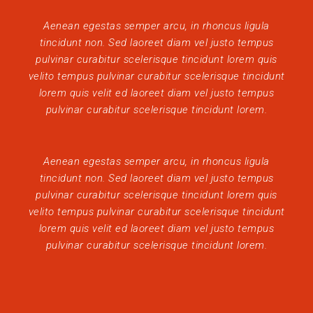
Aenean egestas semper arcu, in rhoncus ligula
tincidunt non. Sed laoreet diam vel justo tempus
pulvinar curabitur scelerisque tincidunt lorem quis
velito tempus pulvinar curabitur scelerisque tincidunt
lorem quis velit ed laoreet diam vel justo tempus
pulvinar curabitur scelerisque tincidunt lorem.
Aenean egestas semper arcu, in rhoncus ligula
tincidunt non. Sed laoreet diam vel justo tempus
pulvinar curabitur scelerisque tincidunt lorem quis
velito tempus pulvinar curabitur scelerisque tincidunt
lorem quis velit ed laoreet diam vel justo tempus
pulvinar curabitur scelerisque tincidunt lorem.