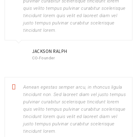
pulvinar curabitur scelerisque tincidunt lorem
quis velito tempus pulvinar curabitur scelerisque
tincidunt lorem quis velit ed laoreet diam vel
justo tempus pulvinar curabitur scelerisque
tincidunt lorem.
JACKSON RALPH
CO-Founder
Aenean egestas semper arcu, in rhoncus ligula
tincidunt non. Sed laoreet diam vel justo tempus
pulvinar curabitur scelerisque tincidunt lorem
quis velito tempus pulvinar curabitur scelerisque
tincidunt lorem quis velit ed laoreet diam vel
justo tempus pulvinar curabitur scelerisque
tincidunt lorem.